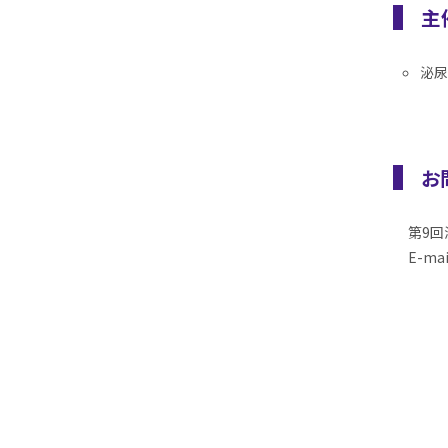
主
泌尿
お
第9回泌尿
E-mai