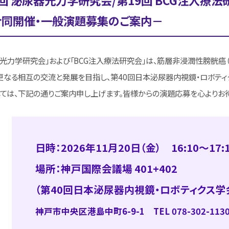
回 泌尿器光力学研究会/
第19回 BCG注入療法
合同開催・一般演題募集のご案内－
力学研究会」および「BCG注入療法研究会」は、筋層非浸潤性膀胱癌（N
なる相互の交流と発展を目指し、第40回日本泌尿器内視鏡・ロボティ
ては、下記の通りご案内申し上げます。皆様からの演題応募を心よりお待
日時：2026年11月20日（金）
16:10～17:
場所：神戸国際会議場 401+402
（第40回日本泌尿器内視鏡
・ロボティクス学
神戸市中央区港島中町6-9-1
TEL 078-302-113