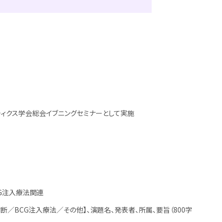
ティクス学会総会イブニングセミナーとして実施
CG注入療法関連
／BCG注入療法／その他】、演題名、発表者、所属、要旨（800字