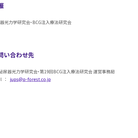
催
器光力学研究会・BCG注入療法研究会
問い合わせ先
器光力学研究会・第19回BCG注入療法研究会 運営事務局
l ：
jups@p-forest.co.jp