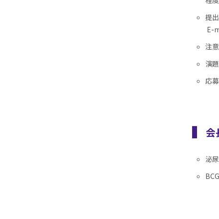
程度
提出
E-
注意
演題
応募
会
泌尿
BC