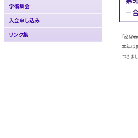
第9
学術集会
－
入会申し込み
リンク集
「泌尿器光
本年は更
つきまし