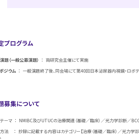
定プログラム
演題（一般公募演題）
： 両研究会主催にて実施
ポジウム
： 一般演題終了後、同会場にて第40回日本泌尿器内視鏡・ロボ
題募集について
テーマ ： NMIBC及びUTUCの治療関連（基礎／臨床）／光力学診断／B
方法 ： 抄録に記載する内容はカテゴリー【治療（基礎／臨床）／光力学診断