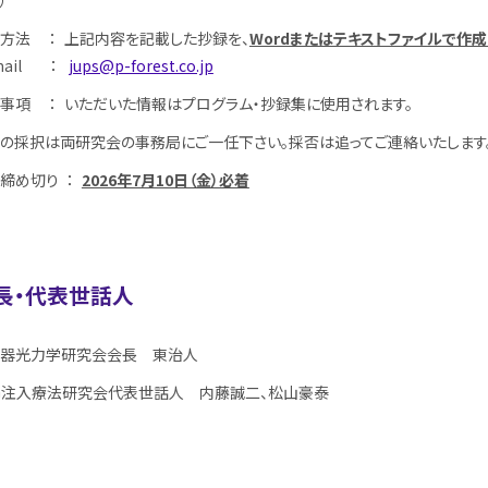
）
方法 ： 上記内容を記載した抄録を、
Wordまたはテキストファイルで作
mail ：
jups@p-forest.co.jp
事項 ： いただいた情報はプログラム・抄録集に使用されます。
の採択は両研究会の事務局にご一任下さい。採否は追ってご連絡いたします
締め切り ：
2026年7月10日（金）必着
長・代表世話人
器光力学研究会会長 東治人
G注入療法研究会代表世話人 内藤誠二、松山豪泰