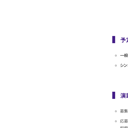
予
一般
シン
演
募集
応募